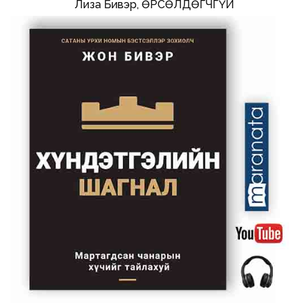
Лиза Бивэр, ӨРСӨЛДӨГЧГҮЙ