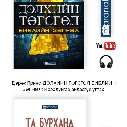
Дерек Принс, ДЭЛХИЙН ТӨГСГӨЛ БИБЛИЙН
ЗӨГНӨЛ: Ирээдүйгээ айдасгүй угтах