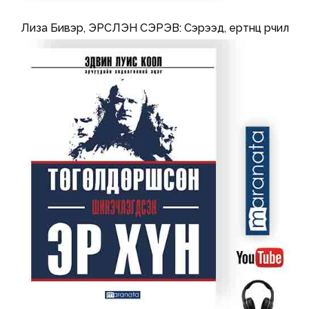
Лиза Бивэр, ЭРСЛЭН СЭРЭВ: Сэрээд, ертөнцөө өөрчил