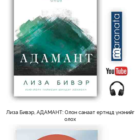
Лиза Бивэр, АДАМАНТ: Олон санаат ертөнцөд үнэнийг
олох