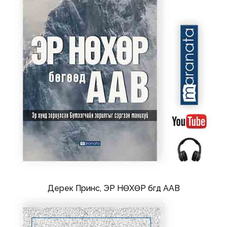
Дерек Принс, ЭР НӨХӨР бөгөөд ААВ