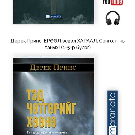
Дерек Принс, ЕРӨӨЛ эсвэл ХАРААЛ: Сонголт нь
таных! (1-5-р бүлэг)