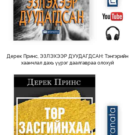
Дерек Принс, ЭЗЛЭХЭЭР ДУУДАГДСАН: Тэнгэрийн
хаанчлал дахь үүрэг даалгавраа олохуй