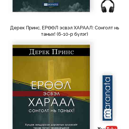
Дерек Принс, ЕРӨӨЛ эсвэл ХАРААЛ: Сонголт нь
таных! (6-10-р бүлэг)