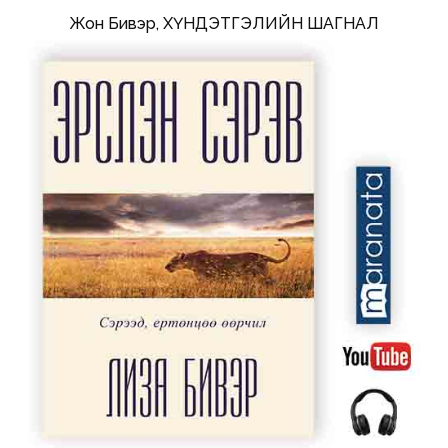
Жон Бивэр, ХҮНДЭТГЭЛИЙН ШАГНАЛ