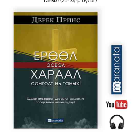
таных! (21-24-р бүлэг)