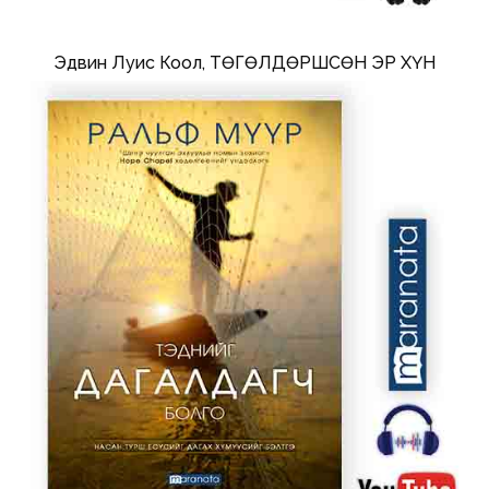
Эдвин Луис Коол, ТӨГӨЛДӨРШСӨН ЭР ХҮН