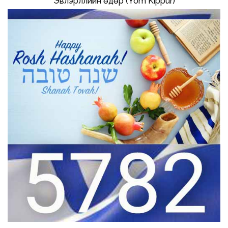
Эвлэрүүллийн өдөр (Yom Kippur)