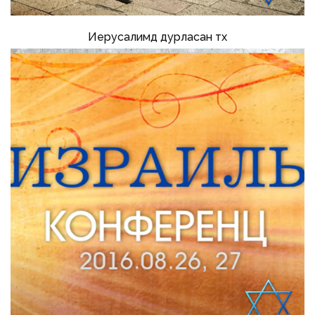
Иерусалимд дурласан түүх