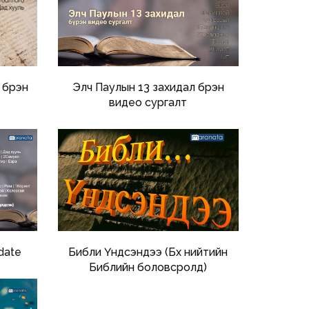
бүрэн
Элч Паулын 13 захидал бүрэн
видео сургалт
date
Библи Үндсэндээ (Бүх нийтийн
Библийн боловсролд)