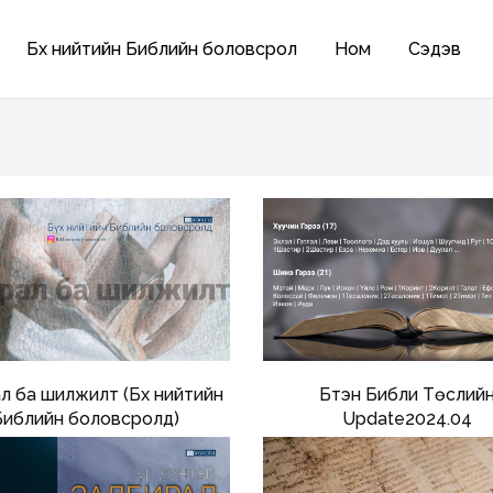
Бүх нийтийн Библийн боловсрол
Ном
Сэдэв
л ба шилжилт (Бүх нийтийн
Бүтэн Библи Төслий
Библийн боловсролд)
Update2024.04