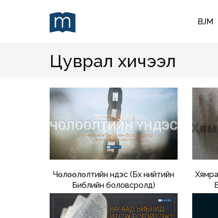
BJM
Цуврал хичээл
Чөлөөлөлтийн үндэс (Бүх нийтийн
Хямра
Библийн боловсролд)