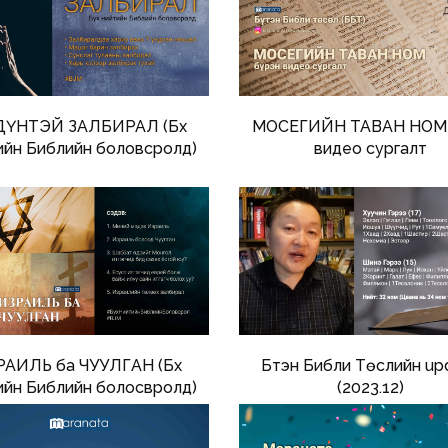
ДҮНТЭЙ ЗАЛБИРАЛ (Бүх
МОСЕГИЙН ТАВАН НОМ 
ийн Библийн боловсролд)
видео сургалт
РАИЛЬ ба ЧУУЛГАН (Бүх
Бүтэн Библи Төслийн up
ийн Библийн болосвролд)
(2023.12)