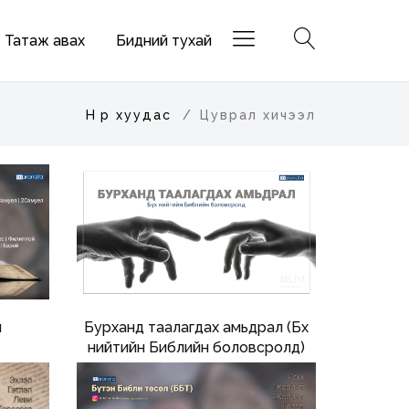
Татаж авах
Бидний тухай
Нүүр хуудас
Цуврал хичээл
н
Бурханд таалагдах амьдрал (Бүх
нийтийн Библийн боловсролд)