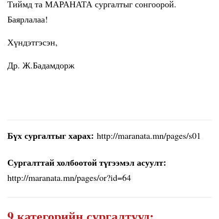
Тиймд та МАРАНАТА сургалтыг сонгоорой.
Баярлалаа!
Хүндэтгэсэн,
Др. Ж.Бадамдорж
Бүх сургалтыг харах:
http://maranata.mn/pages/s01
Сургалттай холбоотой түгээмэл асуулт:
http://maranata.mn/pages/or?id=64
9 категорийн сургалтууд: