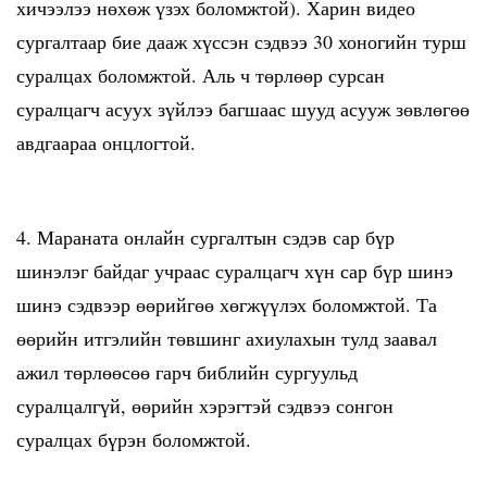
хичээлээ нөхөж үзэх боломжтой). Харин видео
сургалтаар бие дааж хүссэн сэдвээ 30 хоногийн турш
суралцах боломжтой. Аль ч төрлөөр сурсан
суралцагч асуух зүйлээ багшаас шууд асууж зөвлөгөө
авдгаараа онцлогтой.
4. Мараната онлайн сургалтын сэдэв сар бүр
шинэлэг байдаг учраас суралцагч хүн сар бүр шинэ
шинэ сэдвээр өөрийгөө хөгжүүлэх боломжтой. Та
өөрийн итгэлийн төвшинг ахиулахын тулд заавал
ажил төрлөөсөө гарч библийн сургуульд
суралцалгүй, өөрийн хэрэгтэй сэдвээ сонгон
суралцах бүрэн боломжтой.