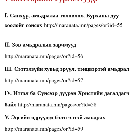
I. Санхүү, амьдралаа төлөвлөх, Бурханы дуу
хоолойг сонсох
http://maranata.mn/pages/or?id=55
II. Зөв амьдралын зарчмууд
http://maranata.mn/pages/or?id=56
III. Сэтгэлзүйн хувьд эрүүл, тэнцвэртэй амьдрал
http://maranata.mn/pages/or?id=57
IV. Итгэл ба Сүнсээр дүүрэн Христийн дагалдагч
байх
http://maranata.mn/pages/or?id=58
V. Эцсийн өдрүүдэд бэлтгэлтэй амьдрах
http://maranata.mn/pages/or?id=59