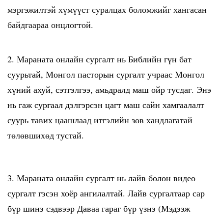
мэргэжилтэй хүмүүст суралцах боломжийг хангасан
байдгаараа онцлогтой.
2. Мараната онлайн сургалт нь Библийн гүн бат
суурьтай, Монгол пасторын сургалт учраас Монгол
хүний ахуй, сэтгэлгээ, амьдралд маш ойр тусдаг. Энэ
нь гаж сургаал дэлгэрсэн цагт маш сайн хамгаалалт
суурь тавих цаашлаад итгэлийн зөв хандлагатай
төлөвшихөд тустай.
3. Мараната онлайн сургалт нь лайв болон видео
сургалт гэсэн хоёр ангилалтай. Лайв сургалтаар сар
бүр шинэ сэдвээр Даваа гараг бүр үзнэ (Мэдээж