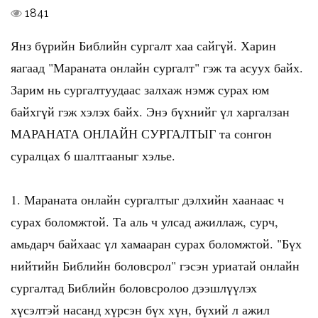
1841
Янз бүрийн Библийн сургалт хаа сайгүй. Харин
яагаад "Мараната онлайн сургалт" гэж та асуух байх.
Зарим нь сургалтуудаас залхаж нэмж сурах юм
байхгүй гэж хэлэх байх. Энэ бүхнийг үл харгалзан
МАРАНАТА ОНЛАЙН СУРГАЛТЫГ та сонгон
суралцах 6 шалтгааныг хэлье.
1. Мараната онлайн сургалтыг дэлхийн хаанаас ч
сурах боломжтой. Та аль ч улсад ажиллаж, сурч,
амьдарч байхаас үл хамааран сурах боломжтой. "Бүх
нийтийн Библийн боловсрол" гэсэн уриатай онлайн
сургалтад Библийн боловсролоо дээшлүүлэх
хүсэлтэй насанд хүрсэн бүх хүн, бүхий л ажил