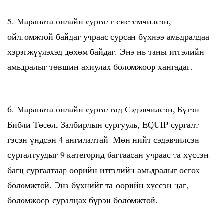
5. Мараната онлайн сургалт системчилсэн,
ойлгомжтой байдаг учраас сурсан бүхнээ амьдралдаа
хэрэгжүүлэхэд дөхөм байдаг. Энэ нь таны итгэлийн
амьдралыг төвшин ахиулах боломжоор хангадаг.
6. Мараната онлайн сургалтад Сэдэвчилсэн, Бүтэн
Библи Төсөл, Залбирлын сургууль, EQUIP сургалт
гэсэн үндсэн 4 ангилалтай. Мөн нийт сэдэвчилсэн
сургалтуудыг 9 категорид багтаасан учраас та хүссэн
багц сургалтаар өөрийн итгэлийн амьдралыг өсгөх
боломжтой. Энэ бүхнийг та өөрийн хүссэн цаг,
боломжоор суралцах бүрэн боломжтой.