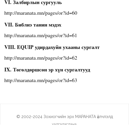
VI. Залбирлын сургууль
http://maranata.mn/pages/or?id=60
VII. Библиэ танин мэдэх
http://maranata.mn/pages/or?id=61
VIII. EQUIP удирдахуйн ухааны сургалт
http://maranata.mn/pages/or?id=62
IX. Төгөлдөршсөн эр хүн сургалтууд
http://maranata.mn/pages/or?id=63
© 2002-2024 Зохиогчийн эрх МАРАНАТА үйлчлэлд
хадгалагдана.