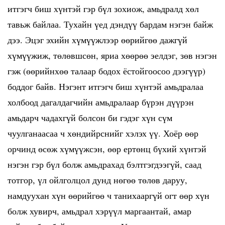
итгэгч биш хүнтэй гэр бүл зохиож, амьдралд хөл
тавьж байлаа. Тухайн үед дэндүү бардам нэгэн байж
дээ. Эцэг эхийн хүмүүжлээр өөрийгөө дажгүй
хүмүүжиж, төлөвшсөн, яриа хөөрөө эелдэг, зөв нэгэн
гэж (өөрийнхөө талаар бодох ёстойгоосоо дээгүүр)
боддог байв. Нэгэнт итгэгч биш хүнтэй амьдралаа
холбоод дагалдагчийн амьдралаар бүрэн дүүрэн
амьдарч чадахгүй болсон би гэдэг хүн сүм
чуулганаасаа ч хөндийрснийг хэлэх үү. Хоёр өөр
орчинд өсөж хүмүүжсэн, өөр ертөнц бүхий хүнтэй
нэгэн гэр бүл болж амьдрахад бэлтгэгдээгүй, саад
тотгор, үл ойлголцол дунд нөгөө төлөв даруу,
намдуухан хүн өөрийгөө ч танихааргүй огт өөр хүн
болж хувирч, амьдрал хэрүүл маргаантай, амар