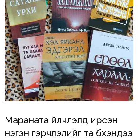
Мараната үйлчлэлд ирсэн
нэгэн гэрчлэлийг та бүхэндээ