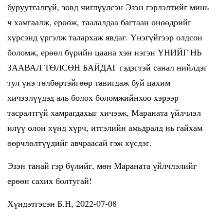
буруутгалгүй, зөвд чиглүүлсэн Эзэн гэрлэлтийг минь
ч хамгаалж, ерөөж, таалалдаа багтаан өнөөдрийг
хүрсэнд үргэлж талархаж явдаг. Үнэгүйгээр олдсон
боломж, ерөөл бүрийн цаана хэн нэгэн ҮНИЙГ НЬ
ЗААВАЛ ТӨЛСӨН БАЙДАГ гэдэгтэй санал нийлдэг
тул үнэ төлбөртэйгөөр тавигдаж буй цахим
хичээлүүдэд аль болох боломжийнхоо хэрээр
тасралтгүй хамрагдахыг хичээж, Мараната үйлчлэл
илүү олон хүнд хүрч, итгэлийн амьдралд нь гайхам
өөрчлөлтүүдийг авчраасай гэж хүсдэг.
Эзэн танай гэр бүлийг, мөн Мараната үйлчлэлийг
ерөөн сахих болтугай!
Хүндэтгэсэн Б.Н, 2022-07-08