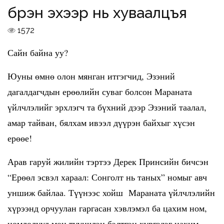
бүрэн эхээр нь хуваалцъя
1572
Сайн байна уу?
Юуны өмнө олон мянган итгэгчид, Эзэний
дагалдагчдын ерөөлийн суваг болсон Мараната
үйлчлэлийг эрхлэгч та бүхний дээр Эзэний таалал,
амар тайван, бялхам ивээл дүүрэн байхыг хүсэн
ерөөе!
Арав гаруй жилийн тэртээ Дерек Принсийн бичсэн
“Ерөөл эсвэл хараал: Сонголт нь таных” номыг авч
уншиж байлаа. Түүнээс хойш Мараната үйлчлэлийн
хүрээнд орчуулан гаргасан хэвлэмэл ба цахим ном,
номлолууд мөн түүнчлэн бэлтгэн хүргэдэг цахим