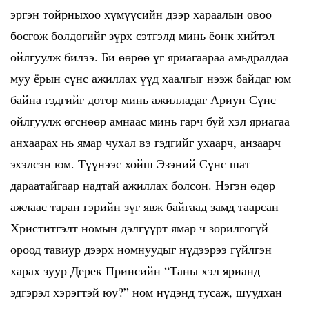
эргэн тойрныхоо хүмүүсийн дээр хараалын овоо
босгож болдогийг зүрх сэтгэлд минь ёонк хийтэл
ойлгуулж билээ. Би өөрөө үг яриагаараа амьдралдаа
муу ёрын сүнс ажиллах үүд хаалгыг нээж байдаг юм
байна гэдгийг дотор минь ажилладаг Ариун Сүнс
ойлгуулж өгснөөр амнаас минь гарч буй хэл яриагаа
анхаарах нь ямар чухал вэ гэдгийг ухаарч, анзаарч
эхэлсэн юм. Түүнээс хойш Эзэний Сүнс шат
дараатайгаар надтай ажиллах болсон. Нэгэн өдөр
ажлаас таран гэрийн зүг явж байгаад замд таарсан
Христитгэлт номын дэлгүүрт ямар ч зорилгогүй
ороод тавиур дээрх номнуудыг нүдээрээ гүйлгэн
харах зуур Дерек Принсийн “Таны хэл ярианд
эдгэрэл хэрэгтэй юу?” ном нүдэнд тусаж, шуудхан