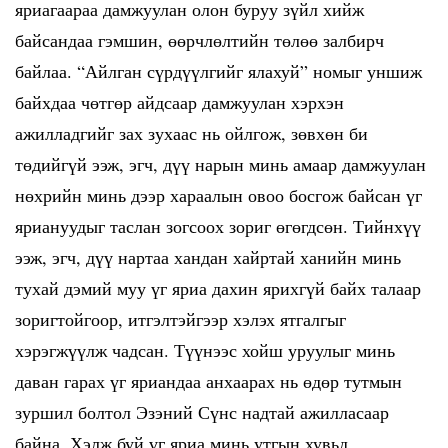
яриагаараа дамжуулан олон буруу зүйл хийж
байсандаа гэмшин, өөрчлөлтийн төлөө залбирч
байлаа. “Айлган сүрдүүлгийг ялахуй” номыг уншиж
байхдаа чөтгөр айдсаар дамжуулан хэрхэн
ажилладгийг зах зухаас нь ойлгож, зөвхөн би
төдийгүй ээж, эгч, дүү нарын минь амаар дамжуулан
нөхрийн минь дээр хараалын овоо босгож байсан үг
яриануудыг таслан зогсоох зориг өгөгдсөн. Тийнхүү
ээж, эгч, дүү нартаа хандан хайртай ханийн минь
тухай дэмий муу үг яриа дахин ярихгүй байх талаар
зоригтойгоор, итгэлтэйгээр хэлэх ятгалгыг
хэрэгжүүлж чадсан. Түүнээс хойш уруулыг минь
даван гарах үг яриандаа анхаарах нь өдөр тутмын
зуршил болтол Эзэний Сүнс надтай ажилласаар
байна. Хэлж буй үг яриа минь утгын хувьд