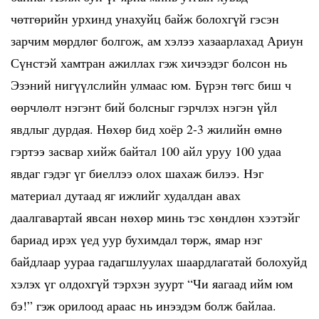
чөтгөрийн урхинд унахуйц байж болохгүй гэсэн
зарчим мөрдлөг болгож, ам хэлээ хазаарлахад Ариун
Сүнстэй хамтран ажиллах гэж хичээдэг болсон нь
Эзэний нигүүлслийн улмаас юм. Бүрэн төгс биш ч
өөрчлөлт нэгэнт бий болсныг гэрчлэх нэгэн үйл
явдлыг дурдая. Нөхөр бид хоёр 2-3 жилийн өмнө
гэртээ засвар хийж байтал 100 айл уруу 100 удаа
явдаг гэдэг үг биеллээ олох шахаж билээ. Нэг
материал дутаад яг ижлийг худалдан авах
даалгавартай явсан нөхөр минь тэс хөндлөн хээтэйг
бариад ирэх үед уур бухимдал төрж, ямар нэг
байдлаар уураа гадагшлуулах шаардлагатай болохуйд
хэлэх үг олдохгүй тэрхэн зуурт “Чи яагаад ийм юм
бэ!” гэж орилоод араас нь инээдэм болж байлаа.