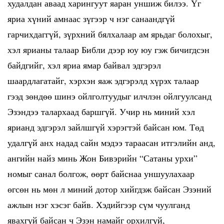
худалдан аваад харингуут яаран уншиж билээ. Үг
яриа хүний амнаас зүгээр ч нэг санаандгүй
гарчихдаггүй, зүрхний бялхалаар ам ярьдаг болохыг,
хэл ярианы талаар Библи дээр юу юу гэж бичигдсэн
байдгийг, хэл яриа ямар байвал эдгэрэл
шаардлагатайг, хэрхэн яаж эдгэрэлд хүрэх талаар
гээд зөндөө шинэ ойлголтуудыг илчлэн ойлгуулсанд
Эзэндээ талархаад баршгүй. Учир нь миний хэл
ярианд эдгэрэл зайлшгүй хэрэгтэй байсан юм. Төд
удалгүй анх надад сайн мэдээ тараасан итгэлийн анд,
ангийн найз минь Жон Бивэрийн “Сатаны урхи”
номыг санал болгож, өөрт байснаа уншуулахаар
өгсөн нь мөн л миний дотор хийгдэж байсан Эзэний
ажлын нэг хэсэг байв. Хэдийгээр сүм чуулганд
явахгүй байсан ч Эзэн намайг орхилгүй,