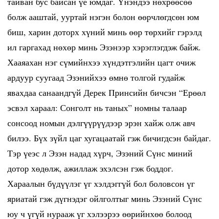
тайван бус байсан үе юмдаг. Үнэндээ нөхрөөсөө
болж ааштай, ууртай нэгэн болон өөрчлөгдсөн юм
биш, харин доторх хүний минь өөр төрхийг гэрэлд
ил гаргахад нөхөр минь Эзэнээр хэрэглэгдэж байж.
Хааяахан нэг сүмийнхээ хүндэтгэлийн цагт очиж
ардуур суугаад Эзэнийхээ өмнө толгой гудайж
явахдаа санаандгүй Дерек Принсийн бичсэн “Ерөөл
эсвэл хараал: Сонголт нь таных” номны талаар
сонсоод номын дэлгүүрүүдээр эрэн хайж олж авч
билээ. Бүх зүйл цаг хугацаатай гэж бичигдсэн байдаг.
Тэр үеэс л Эзэн надад хүрч, Эзэний Сүнс миний
дотор хөдөлж, ажиллаж эхэлсэн гэж боддог.
Хараалын бүдүүлэг үг хэлдэггүй бол боловсон үг
яриатай гэж дүгнэдэг ойлголтыг минь Эзэний Сүнс
юу ч үгүй нурааж үг хэлээрээ өөрийнхөө болоод