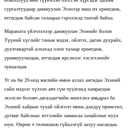
сургалтуудаар дамжуулан Эзэнээр маш их ерөөгдөж,
ятгагдаж байсан талаараа гэрчлэхэд таатай байна.
Мараната үйлчлэлээр дамжуулан Эзэнийг болон
Түүний хүслийг таньж мэдэх, ойлгох, даган дуурайх,
дуулгавартай алхахад олон талаар ерөөгдөж,
урамшуулагдаж, ятгагдаж ирсэнээс хэсэгхэнийг
хуваалцая.
Уг нь би 20-иод жилийн өмнө ахлах ангидаа Эзэний
сайн мэдээг хүлээн авч сүм чуулганд хамрагдаж
эхэлсэн боловч дагалдагчийн жинхэнэ амьдрал ба
Эзэний хайрын тухай ойлголт минь дэндүү өрөөсгөл,
дутмаг байснаас итгэлийн замаасаа хазайсныг нуух
юун. Өөрөө ч төлөвшиж гүйцээгүй залуу насандаа