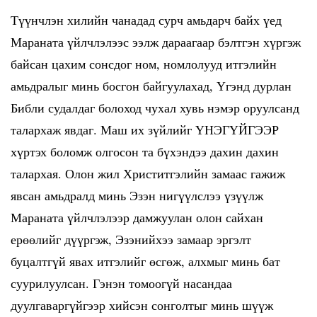
Түүнчлэн хилийн чанадад сурч амьдарч байх үед
Мараната үйлчлэлээс ээлж дараагаар бэлтгэн хүргэж
байсан цахим сонсдог ном, номлолууд итгэлийн
амьдралыг минь босгон байгуулахад, Үгэнд дурлан
Библи судалдаг болоход чухал хувь нэмэр оруулсанд
талархаж явдаг. Маш их зүйлийг ҮНЭГҮЙГЭЭР
хүртэх боломж олгосон та бүхэндээ дахин дахин
талархая. Олон жил Христитгэлийн замаас гажиж
явсан амьдралд минь Эзэн нигүүлслээ үзүүлж
Мараната үйлчлэлээр дамжуулан олон сайхан
ерөөлийг дүүргэж, Эзэнийхээ замаар эргэлт
буцалтгүй явах итгэлийг өсгөж, алхмыг минь бат
суурилуулсан. Гэнэн томоогүй насандаа
дуулгаваргүйгээр хийсэн сонголтыг минь шүүж