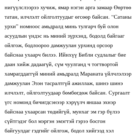
нигүүлслээрээ хучиж, ямар нэгэн арга замаар Өөртөө
татан, илчлэлт ойлголтуудыг өгсөөр байсан. “Сатаны
урхи” номноос амьдралд минь тулгарч буй олон
асуудлын үндэс нь миний зүрхэнд, бодолд байгааг
ойлгож, бодлоороо дамжуулан урхинд орсоор
байснаа ухаарч билээ. Ийнхүү Библи судлалыг бие
даан хийж дадаагүй, сүм чуулганд ч тогтвортой
хамрагддаггүй миний амьдралд Мараната үйлчлэлээр
дамжуулан Эзэн тасралтгүй ажиллаж, шинэ шинэ
илчлэлт, ойлголтуудаар бөмбөгдөж байсан. Сургаалт
үгс номонд бичигдсэнээр хэрүүлч яншаа эхнэр
байснаа ухаарсан төдийгүй, мунхаг эм гэр бүлээ
сүйтгэдэг бол мэргэн эмэгтэй гэрээ босгон
байгуулдаг гэдгийг ойлгож, бодол хийгээд хэл