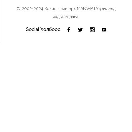
© 2002-2024 Зохиогчийн эрх МАРАНАТА үйлчлэлд
хадгалагдана.
Social Холбоос