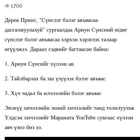
1700
Дерек Принс, "Сүнслэг бэлэг авъяасаа
дасгалжуулахуй" сургаалдаа Ариун Сүнсний өгдөг
сүнслэг бэлэг авъяасаа хэрхэн хэрэглэх талаар
өгүүлжээ. Дараах сэдвийг багтаасан байна:
1. Ариун Сүнсийг хүлээн ав
2. Тайлбарлах ба эш үзүүлэх бэлэг авъяас
3. Хүч чадал ба илчлэлийн бэлэг авъяас
Энэхүү хичээлийн эхний хичээлийг танд толилуулъя.
Үлдсэн хичээлийг Мараната YouTube сувгаас хүлээн
авч үзнэ биз ээ.