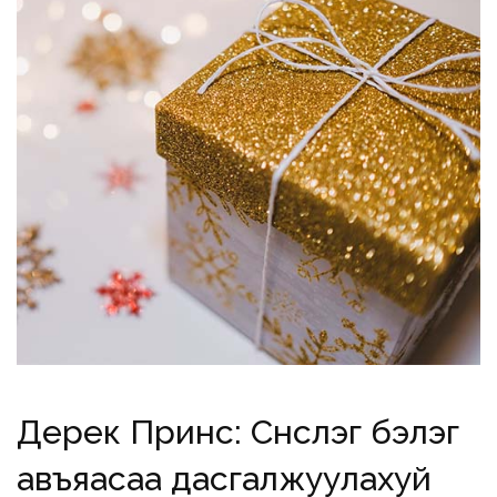
Дерек Принс: Сүнслэг бэлэг
авъяасаа дасгалжуулахуй