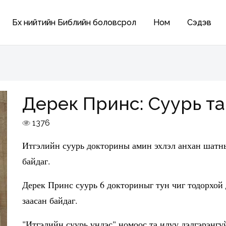
Бүх нийтийн Библийн боловсрол
Ном
Сэдэв
Дерек Принс: Суурь т
1376
Итгэлийн суурь докторины амин эхлэл анхан шатны
байдаг.
Дерек Принс суурь 6 докториныг тун чиг тодорхой
заасан байдаг.
"Итгэлийн суурь үндэс" номоос та илүү дэлгэрэнгү