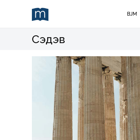
BJM
Сэдэв