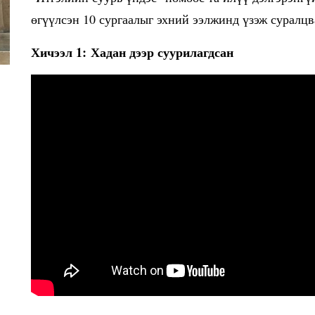
өгүүлсэн 10 сургаалыг эхний ээлжинд үзэж суралцв
Хичээл 1: Хадан дээр суурилагдсан