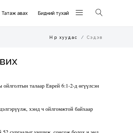
Татаж авах
Бидний тухай
Нүүр хуудас
Сэдэв
авих
 ойлголтын талаар Еврей 6:1-2-д өгүүлсэн
 дэлгэрүүлж, хэнд ч ойлгомжтой байхаар
й 52 сургаалыг уншиж, сонсож болох ч энд