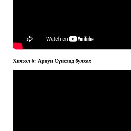
Хичээл 6: Ариун Сүнсэнд булхах