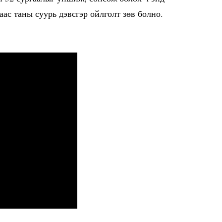
аас таны суурь дэвсгэр ойлголт зөв болно.