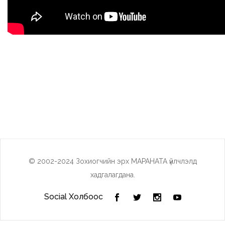
© 2002-2024 Зохиогчийн эрх МАРАНАТА үйлчлэлд
хадгалагдана.
Social Холбоос