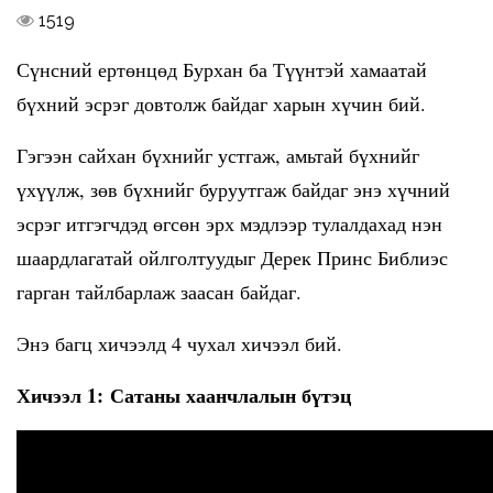
1519
Сүнсний ертөнцөд Бурхан ба Түүнтэй хамаатай
бүхний эсрэг довтолж байдаг харын хүчин бий.
Гэгээн сайхан бүхнийг устгаж, амьтай бүхнийг
үхүүлж, зөв бүхнийг буруутгаж байдаг энэ хүчний
эсрэг итгэгчдэд өгсөн эрх мэдлээр тулалдахад нэн
шаардлагатай ойлголтуудыг Дерек Принс Библиэс
гарган тайлбарлаж заасан байдаг.
Энэ багц хичээлд 4 чухал хичээл бий.
Хичээл 1: Сатаны хаанчлалын бүтэц