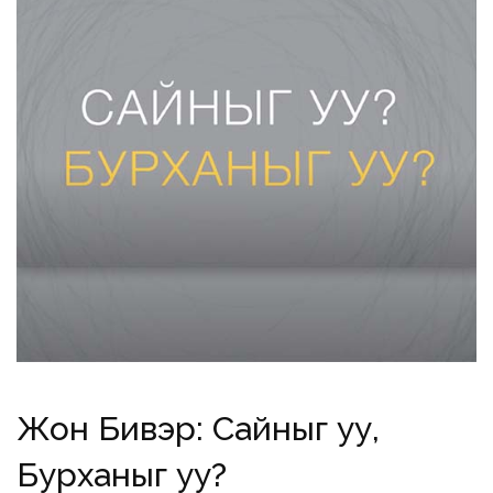
Жон Бивэр: Сайныг уу,
Бурханыг уу?