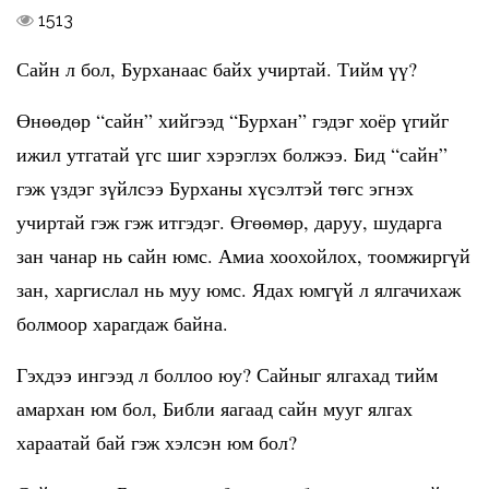
1513
Сайн л бол, Бурханаас байх учиртай. Тийм үү?
Өнөөдөр “сайн” хийгээд “Бурхан” гэдэг хоёр үгийг
ижил утгатай үгс шиг хэрэглэх болжээ. Бид “сайн”
гэж үздэг зүйлсээ Бурханы хүсэлтэй төгс эгнэх
учиртай гэж гэж итгэдэг. Өгөөмөр, даруу, шударга
зан чанар нь сайн юмс. Амиа хоохойлох, тоомжиргүй
зан, харгислал нь муу юмс. Ядах юмгүй л ялгачихаж
болмоор харагдаж байна.
Гэхдээ ингээд л боллоо юу? Сайныг ялгахад тийм
амархан юм бол, Библи яагаад сайн мууг ялгах
хараатай бай гэж хэлсэн юм бол?