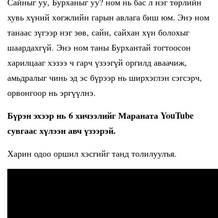
Сайныг уу, Бурханыг уу? ном нь бас л нэг төрлийн
хувь хүний хөгжлийн гарын авлага биш юм. Энэ ном
танаас зүгээр нэг зөв, сайн, сайхан хүн болохыг
шаардахгүй. Энэ ном таны Бурхантай тогтоосон
харилцааг хэзээ ч гарч үзээгүй оргилд аваачиж,
амьдралыг чинь эд эс бүрээр нь ширхэглэн сэгсэрч,
орвонгоор нь эргүүлнэ.
Бүрэн эхээр нь 6 хичээлийг Мараната YouTube
сувгаас хүлээн авч үзээрэй.
Харин одоо оршил хэсгийг танд толилуулъя.