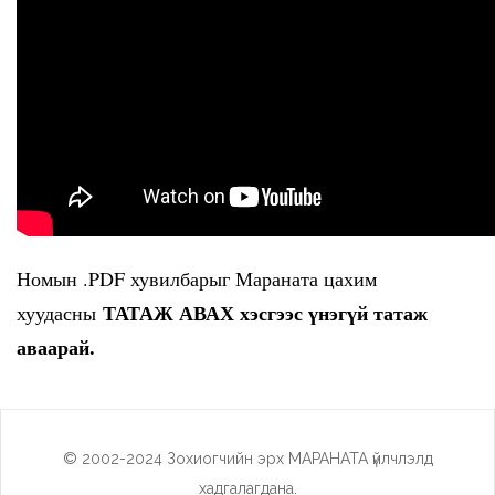
Номын .PDF хувилбарыг Мараната цахим
ТАТАЖ АВАХ хэсгээс үнэгүй татаж
хуудасны
аваарай.
© 2002-2024 Зохиогчийн эрх МАРАНАТА үйлчлэлд
хадгалагдана.