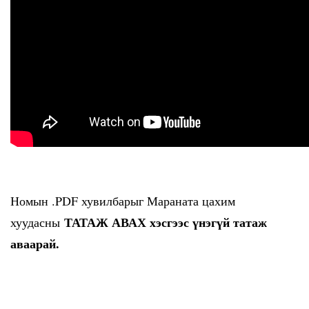
Номын .PDF хувилбарыг Мараната цахим
ТАТАЖ АВАХ хэсгээс үнэгүй татаж
хуудасны
аваарай.