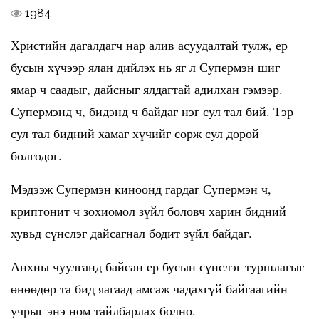
1984
Христийн дагалдагч нар алив асуудалтай тулж, ер
бусын хүчээр ялан дийлэх нь яг л Супермэн шиг
ямар ч саадыг, дайсныг ялдагтай адилхан гэмээр.
Супермэнд ч, бидэнд ч байдаг нэг сул тал бий. Тэр
сул тал бидний хамаг хүчийг сорж сул дорой
болгодог.
Мэдээж Супермэн киноонд гардаг Супермэн ч,
криптонит ч зохиомол зүйл боловч харин бидний
хувьд сүнслэг дайсагнал бодит зүйл байдаг.
Анхны чуулганд байсан ер бусын сүнслэг туршлагыг
өнөөдөр та бид яагаад амсаж чадахгүй байгаагийн
учрыг энэ ном тайлбарлах болно.