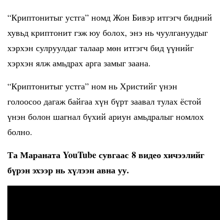
“Криптонитыг устга” номд Жон Бивэр итгэгч бидний
хувьд криптонит гэж юу болох, энэ нь чуулгануудыг
хэрхэн сулруулдаг талаар мөн итгэгч бид үүнийг
хэрхэн ялж амьдрах арга замыг заана.
“Криптонитыг устга” ном нь Христийг үнэн
голоосоо дагаж байгаа хүн бүрт заавал тулах ёстой
үнэн болон шагнал бүхий ариун амьдралыг номлох
болно.
Та Мараната YouTube сувгаас 8 видео хичээлийг
бүрэн эхээр нь хүлээн авна уу.