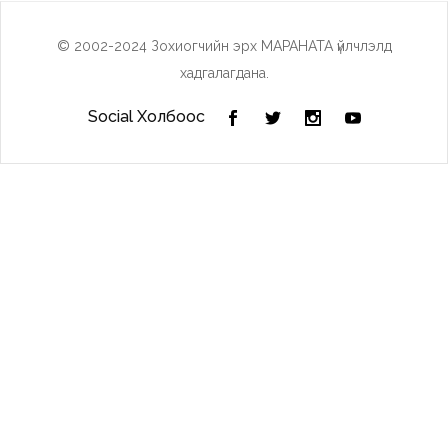
© 2002-2024 Зохиогчийн эрх МАРАНАТА үйлчлэлд
хадгалагдана.
Social Холбоос