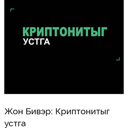
Жон Бивэр: Криптонитыг
устга