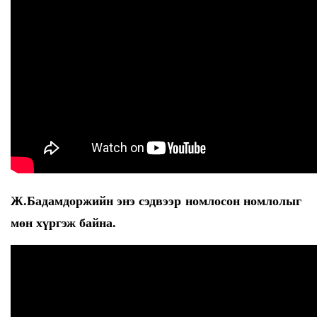
Ж.Бадамдоржийн энэ сэдвээр номлосон номлолыг
мөн хүргэж байна.